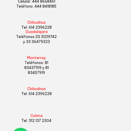
Celular:
444 8668451
Teléfono:
444 8418185
Chihuahua
Tel:
614 2396228
Guadalajara
Teléfonos:
33 31219742
y
33 36479323
Monterrey
Teléfonos:
81
83437919
y
81
83457919
Chihuahua
Tel:
614 2396228
Colima
Tel:
312 137 2304