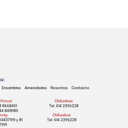
ú:
Ensambles
Amenidades
Nosotros
Contacto
 Potosí
Chihuahua
4 8668451
Tel:
614 2396228
44 8418185
rrey
Chihuahua
 83437919
y
81
Tel:
614 2396228
7919