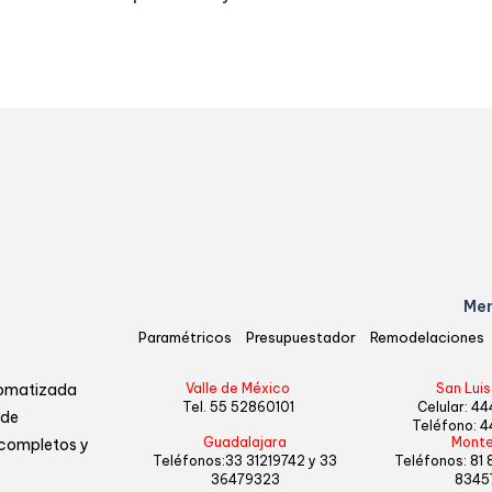
Men
Paramétricos
Presupuestador
Remodelaciones
utomatizada
Valle de México
San Luis
Tel. 55
52860101
Celular:
44
 de
Teléfono:
4
Guadalajara
Monte
 completos y
Teléfonos:
33 31219742
y
33
Teléfonos:
81
36479323
8345