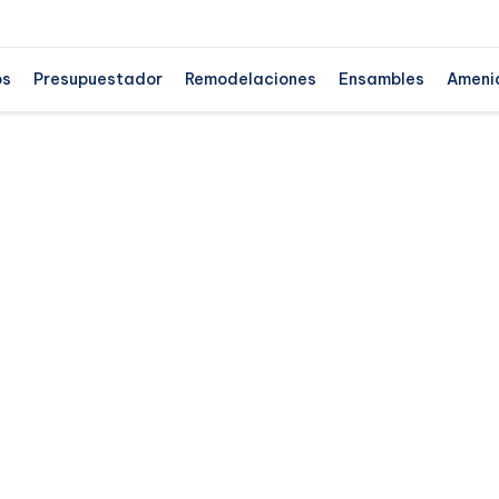
os
Presupuestador
Remodelaciones
Ensambles
Ameni